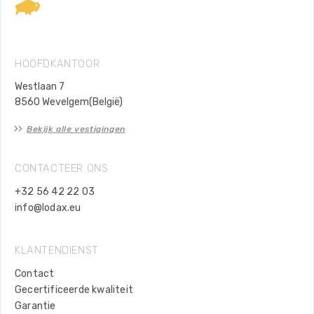
HOOFDKANTOOR
Westlaan 7
8560 Wevelgem(België)
Bekijk alle vestigingen
CONTACTEER ONS
+32 56 42 22 03
info@lodax.eu
KLANTENDIENST
Contact
Gecertificeerde kwaliteit
Garantie