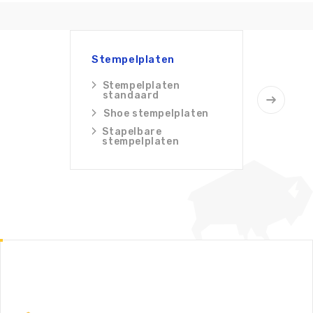
Stempelplaten
Stabi
Stempelplaten
Stab
standaard
Stab
Shoe stempelplaten
kits
Stapelbare
Bekij
stempelplaten
stabi
Lodax
Footer