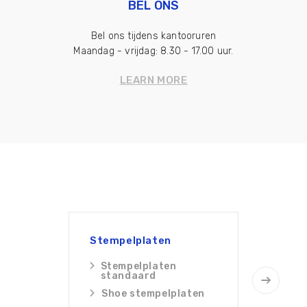
BEL ONS
Bel ons tijdens kantooruren
Maandag - vrijdag: 8.30 - 17.00 uur.
LEARN MORE
Stempelplaten
Rijpla
Stempelplaten
Rij
standaard
Acce
Shoe stempelplaten
rijp