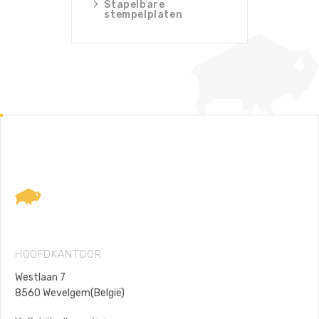
Stapelbare
Beki
stempelplaten
rijp
Lodax
Footer
HOOFDKANTOOR
Westlaan 7
8560 Wevelgem(België)