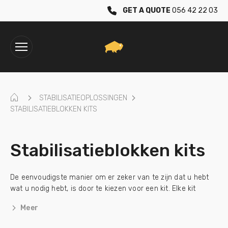
GET A QUOTE
056 42 22 03
HOME
STABILISATIEOPLOSSINGEN
STABILISATIEBLOKKEN KITS
Stabilisatieblokken kits
De eenvoudigste manier om er zeker van te zijn dat u hebt
wat u nodig hebt, is door te kiezen voor een kit. Elke kit
bestaat uit de blokken, een top en een basis pad.
Meer
Accessoires zoals de stalen lastverspreider kunnen apart