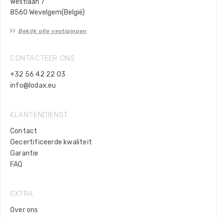
Westlaan 7
8560 Wevelgem(België)
Bekijk alle vestigingen
CONTACTEER ONS
+32 56 42 22 03
info@lodax.eu
KLANTENDIENST
Contact
Gecertificeerde kwaliteit
Garantie
FAQ
EXTRA
Over ons