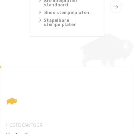
Stempelplaten
Rij
standaard
Acce
Shoe stempelplaten
rijp
Stapelbare
Beki
stempelplaten
rijp
Lodax
Footer
HOOFDKANTOOR