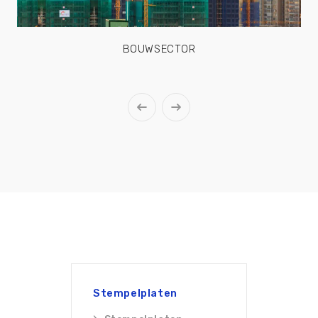
BOUWSECTOR
Stempelplaten
Rijpla