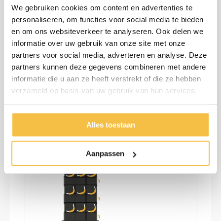
We gebruiken cookies om content en advertenties te
personaliseren, om functies voor social media te bieden
en om ons websiteverkeer te analyseren. Ook delen we
27 Blokken kit
informatie over uw gebruik van onze site met onze
partners voor social media, adverteren en analyse. Deze
Afmetingen:
500 mm x 500 mm
partners kunnen deze gegevens combineren met andere
Draagvermogen:
49T
informatie die u aan ze heeft verstrekt of die ze hebben
€ 2.105,60/stuk
excl. BTW
verzameld op basis van uw gebruik van hun services.
Alles toestaan
Aanpassen